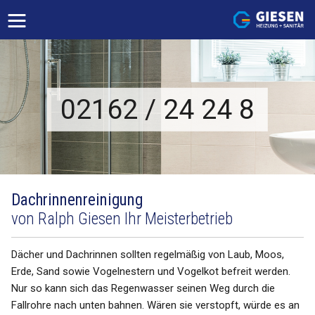
Startseite
Heizung
Sanitär
02162 / 24 24 8
Badsanierung
Barrierefreie Bäder
Altbausanierung + Planung
Großraumduschen
Dachrinnenreinigung
Designbadezimmer
von Ralph Giesen Ihr Meisterbetrieb
Dampfbäder
Wanne in Wanne
Dächer und Dachrinnen sollten regelmäßig von Laub, Moos,
Erde, Sand sowie Vogelnestern und Vogelkot befreit werden.
Kanaltechnik
Nur so kann sich das Regenwasser seinen Weg durch die
Rohr- und Kanalreinigung
Fallrohre nach unten bahnen. Wären sie verstopft, würde es an