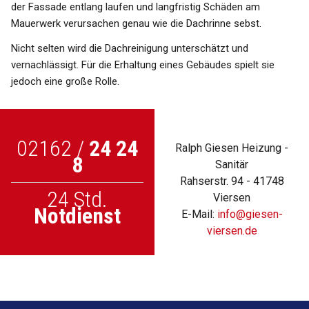
der Fassade entlang laufen und langfristig Schäden am
Kanalsanierung
Mauerwerk verursachen genau wie die Dachrinne sebst.
Kanal TV Inspektion
Nicht selten wird die Dachreinigung unterschätzt und
Rückstausicherung
vernachlässigt. Für die Erhaltung eines Gebäudes spielt sie
Öl- und Fettabscheider
jedoch eine große Rolle.
Schachtsanierung
Regenwassernutzung
02162 /
24 24
Regenwasserspeicher
Ralph Giesen Heizung -
8
Sanitär
Dachrinnenreinigung
Rahserstr. 94 - 41748
24 Std.
Viersen
Dichtheitsprüfung
Notdienst
E-Mail:
info
@
giesen-
viersen.de
Kontakt
Anfahrt
Datenschutzerklärung